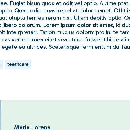
dae. Fugiat bisun quos et odit vel optio. Autme pta
optio. Quae odio quasi repel at dolor manet. Offit 
aut olupta tem ea rerum nisi. Ullam debitis optio. 
t libero dolorum. Lorem ipsum dolor sit amet, id d
pit inte rpretari. Tation mucius dolorm pro in, te t
 cas vertere mea eiret sea utmur fuisset tibi ue al
 egete eu ultrices. Scelerisque ferm entum dui fau
h
teethcare
Maria Lorena