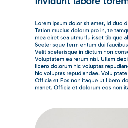
invidunt labore torem
Lorem ipsum dolor sit amet, id duo di
Tation mucius dolorm pro in, te tamqu
mea eiret sea utmurfu isset tibique 
Scelerisque ferm entum dui faucibus 
Velit scelerisque in dictum non cons
Voluptatem ea rerum nisi. Ullam debit
libero dolorum hic voluptas repudian
hic voluptas repudiandae. Volu ptatem
Officia et Eos non itaque ut libero d
manet. Officia et dolorum eos non ita