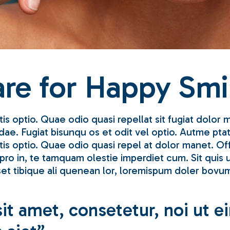
are for Happy Smi
is optio. Quae odio quasi repellat sit fugiat dolor 
ae. Fugiat bisunqu os et odit vel optio. Autme ptat
tis optio. Quae odio quasi repel at dolor manet. Of
ro in, te tamquam olestie imperdiet cum. Sit quis 
set tibique ali quenean lor, loremispum doler bovum
it amet, consetetur, noi ut 