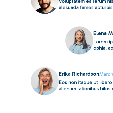
Voluptatem ea rerum nisi
alesuada fames acturpis
Elena M
Lorem ip
ophia, ad
Erika Richardson
March
Eos non itaque ut liber
alienum rationibus hilos 