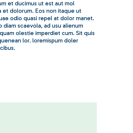
tum et ducimus ut est aut mol
ia et dolorum. Eos non itaque ut
Quae odio quasi repel at dolor manet.
uo diam scaevola, ad usu alienum
amquam olestie imperdiet cum. Sit quis
i quenean lor. loremispum doler
cibus.