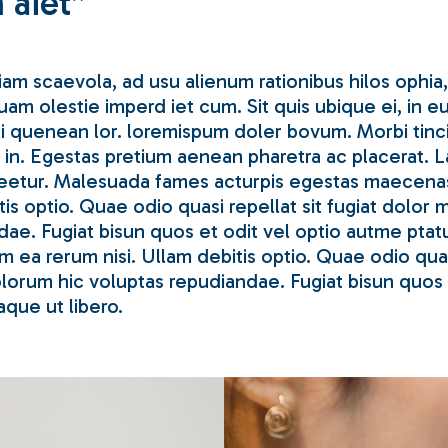
 aiet”
am scaevola, ad usu alienum rationibus hilos ophia, 
am olestie imperd iet cum. Sit quis ubique ei, in e
ali quenean lor. loremispum doler bovum. Morbi tinc
in. Egestas pretium aenean pharetra ac placerat. L
eetur. Malesuada fames acturpis egestas maecenas 
is optio. Quae odio quasi repellat sit fugiat dolor 
dae. Fugiat bisun quos et odit vel optio autme pta
 ea rerum nisi. Ullam debitis optio. Quae odio quasi
olorum hic voluptas repudiandae. Fugiat bisun quos e
que ut libero.