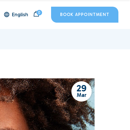
0
English
BOOK APPOINTMENT
29
Mar