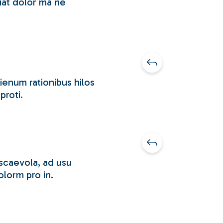
giat dolor ma ne
ienum rationibus hilos
proti.
 scaevola, ad usu
olorm pro in.