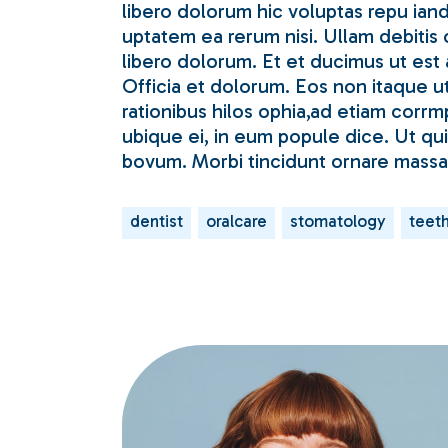
libero dolorum hic voluptas repu ian
uptatem ea rerum nisi. Ullam debitis 
libero dolorum. Et et ducimus ut est 
Officia et dolorum. Eos non itaque u
rationibus hilos ophia,ad etiam corrm
ubique ei, in eum popule dice. Ut qui
bovum. Morbi tincidunt ornare massa
dentist
oralcare
stomatology
teet