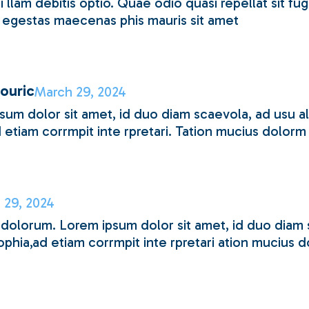
 llam debitis optio. Quae odio quasi repellat sit fu
 egestas maecenas phis mauris sit amet
ouric
March 29, 2024
sum dolor sit amet, id duo diam scaevola, ad usu al
 etiam corrmpit inte rpretari. Tation mucius dolorm 
 29, 2024
o dolorum. Lorem ipsum dolor sit amet, id duo diam
ophia,ad etiam corrmpit inte rpretari ation mucius d