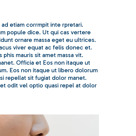
ad etiam corrmpit inte rpretari.
um popule dice. Ut qui cas vertere
idunt ornare massa eget eu ultrices.
acus viver equat ac felis donec et.
phis mauris sit amet massa vit.
manet. Officia et Eos non itaque ut
tum. Eos non itaque ut libero dolorum
 repellat sit fugiat dolor manet.
t odit vel optio quasi repel at dolor