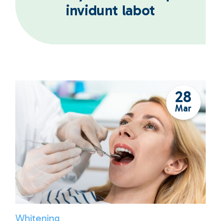
invidunt labot
28
Mar
Whitening