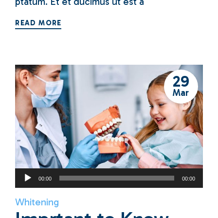
ptatum. Et et ducimus ut est a
READ MORE
29
Mar
Audio
00:00
00:00
Player
Whitening