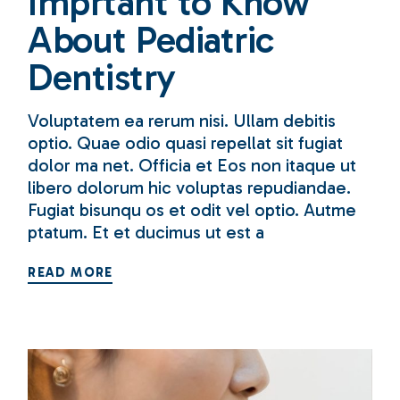
Imprtant to Know
About Pediatric
Dentistry
Voluptatem ea rerum nisi. Ullam debitis
optio. Quae odio quasi repellat sit fugiat
dolor ma net. Officia et Eos non itaque ut
libero dolorum hic voluptas repudiandae.
Fugiat bisunqu os et odit vel optio. Autme
ptatum. Et et ducimus ut est a
READ MORE
28
Mar