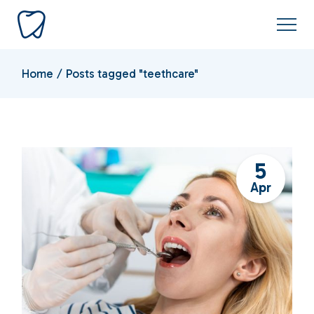
Skip
to
the
content
Home
Posts tagged "teethcare"
5
Apr