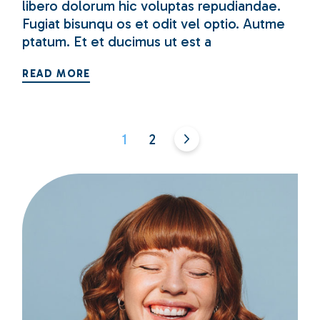
libero dolorum hic voluptas repudiandae.
Fugiat bisunqu os et odit vel optio. Autme
ptatum. Et et ducimus ut est a
READ MORE
Posts
1
2
pagination