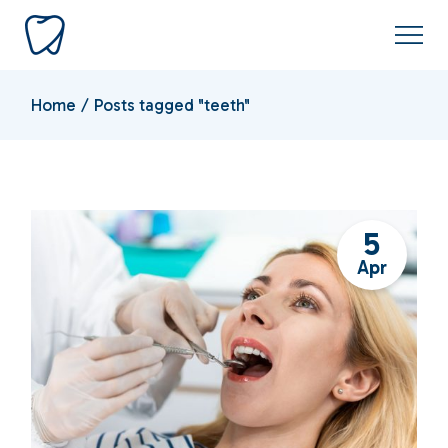
Skip
to
the
content
Home
Posts tagged "teeth"
5
Apr