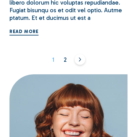
libero dolorum hic voluptas repudiandae.
Fugiat bisunqu os et odit vel optio. Autme
ptatum. Et et ducimus ut est a
READ MORE
Posts
1
2
pagination