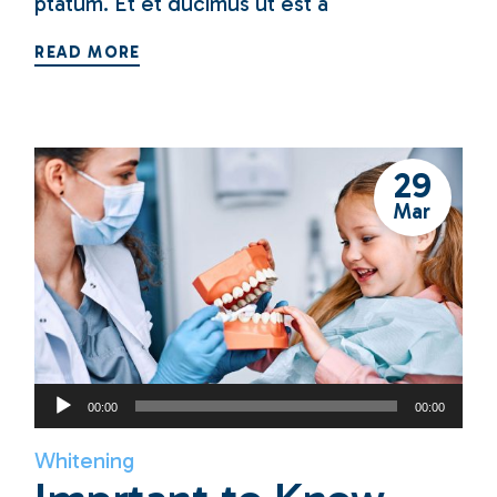
ptatum. Et et ducimus ut est a
READ MORE
29
Mar
Audio
00:00
00:00
Player
Whitening