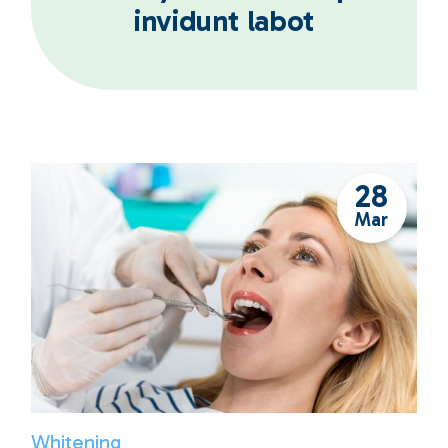
invidunt labot
28
Mar
Whitening