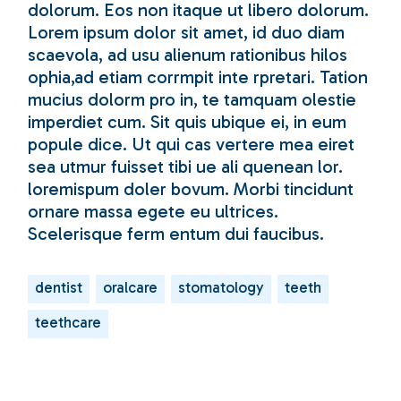
dolorum. Eos non itaque ut libero dolorum.
Lorem ipsum dolor sit amet, id duo diam
scaevola, ad usu alienum rationibus hilos
ophia,ad etiam corrmpit inte rpretari. Tation
mucius dolorm pro in, te tamquam olestie
imperdiet cum. Sit quis ubique ei, in eum
popule dice. Ut qui cas vertere mea eiret
sea utmur fuisset tibi ue ali quenean lor.
loremispum doler bovum. Morbi tincidunt
ornare massa egete eu ultrices.
Scelerisque ferm entum dui faucibus.
dentist
oralcare
stomatology
teeth
teethcare