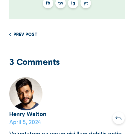
fb
tw
ig
yt
PREV POST
3 Comments
Henry Walton
April 5, 2024
Voluptatem ea rerum nisi llam debitis optio.