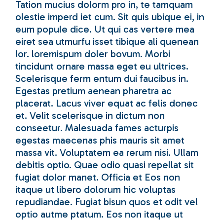
Tation mucius dolorm pro in, te tamquam
olestie imperd iet cum. Sit quis ubique ei, in
eum popule dice. Ut qui cas vertere mea
eiret sea utmurfu isset tibique ali quenean
lor. loremispum doler bovum. Morbi
tincidunt ornare massa eget eu ultrices.
Scelerisque ferm entum dui faucibus in.
Egestas pretium aenean pharetra ac
placerat. Lacus viver equat ac felis donec
et. Velit scelerisque in dictum non
conseetur. Malesuada fames acturpis
egestas maecenas phis mauris sit amet
massa vit. Voluptatem ea rerum nisi. Ullam
debitis optio. Quae odio quasi repellat sit
fugiat dolor manet. Officia et Eos non
itaque ut libero dolorum hic voluptas
repudiandae. Fugiat bisun quos et odit vel
optio autme ptatum. Eos non itaque ut