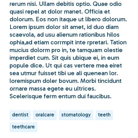
rerum nisi. Ullam debitis optio. Quae odio
quasi repel at dolor manet. Officia et
dolorum. Eos non itaque ut libero dolorum.
Lorem ipsum dolor sit amet, id duo diam
scaevola, ad usu alienum rationibus hilos
ophia,ad etiam corrmpit inte rpretari. Tation
mucius dolorm pro in, te tamquam olestie
imperdiet cum. Sit quis ubique ei, in eum
popule dice. Ut qui cas vertere mea eiret
sea utmur fuisset tibi ue ali quenean lor.
loremispum doler bovum. Morbi tincidunt
ornare massa egete eu ultrices.
Scelerisque ferm entum dui faucibus.
dentist
oralcare
stomatology
teeth
teethcare