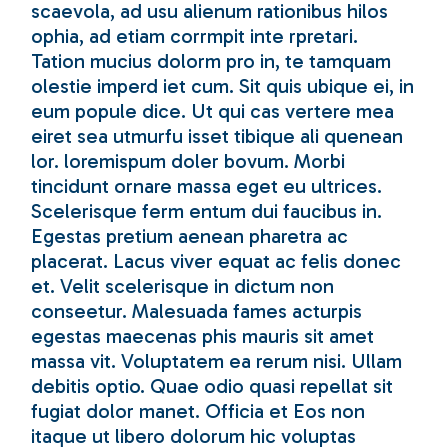
scaevola, ad usu alienum rationibus hilos
ophia, ad etiam corrmpit inte rpretari.
Tation mucius dolorm pro in, te tamquam
olestie imperd iet cum. Sit quis ubique ei, in
eum popule dice. Ut qui cas vertere mea
eiret sea utmurfu isset tibique ali quenean
lor. loremispum doler bovum. Morbi
tincidunt ornare massa eget eu ultrices.
Scelerisque ferm entum dui faucibus in.
Egestas pretium aenean pharetra ac
placerat. Lacus viver equat ac felis donec
et. Velit scelerisque in dictum non
conseetur. Malesuada fames acturpis
egestas maecenas phis mauris sit amet
massa vit. Voluptatem ea rerum nisi. Ullam
debitis optio. Quae odio quasi repellat sit
fugiat dolor manet. Officia et Eos non
itaque ut libero dolorum hic voluptas