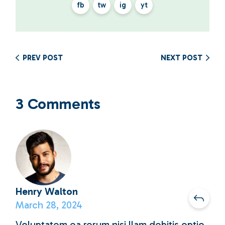
fb
tw
ig
yt
PREV POST
NEXT POST
3 Comments
Henry Walton
March 28, 2024
Voluptatem ea rerum nisi llam debitis optio.