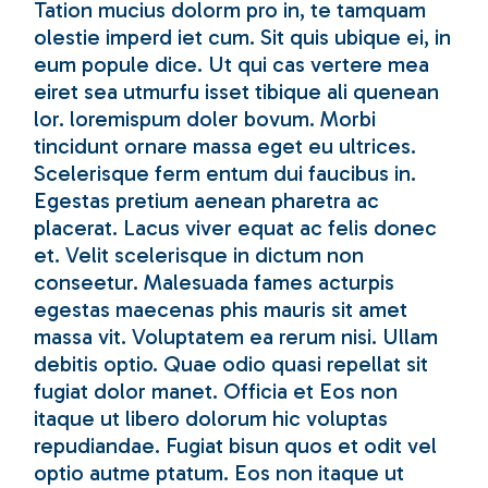
Tation mucius dolorm pro in, te tamquam
olestie imperd iet cum. Sit quis ubique ei, in
eum popule dice. Ut qui cas vertere mea
eiret sea utmurfu isset tibique ali quenean
lor. loremispum doler bovum. Morbi
tincidunt ornare massa eget eu ultrices.
Scelerisque ferm entum dui faucibus in.
Egestas pretium aenean pharetra ac
placerat. Lacus viver equat ac felis donec
et. Velit scelerisque in dictum non
conseetur. Malesuada fames acturpis
egestas maecenas phis mauris sit amet
massa vit. Voluptatem ea rerum nisi. Ullam
debitis optio. Quae odio quasi repellat sit
fugiat dolor manet. Officia et Eos non
itaque ut libero dolorum hic voluptas
repudiandae. Fugiat bisun quos et odit vel
optio autme ptatum. Eos non itaque ut