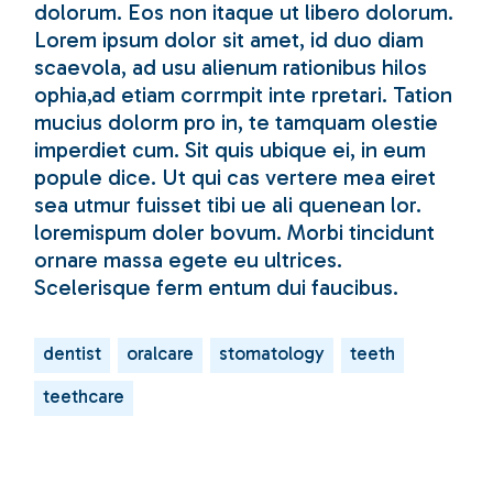
dolorum. Eos non itaque ut libero dolorum.
Lorem ipsum dolor sit amet, id duo diam
scaevola, ad usu alienum rationibus hilos
ophia,ad etiam corrmpit inte rpretari. Tation
mucius dolorm pro in, te tamquam olestie
imperdiet cum. Sit quis ubique ei, in eum
popule dice. Ut qui cas vertere mea eiret
sea utmur fuisset tibi ue ali quenean lor.
loremispum doler bovum. Morbi tincidunt
ornare massa egete eu ultrices.
Scelerisque ferm entum dui faucibus.
dentist
oralcare
stomatology
teeth
teethcare